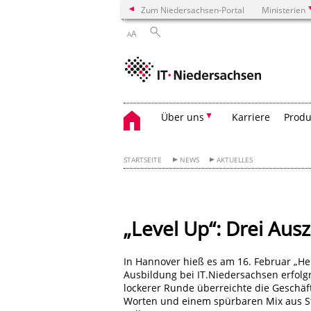
Zum Niedersachsen-Portal
Ministerien
A
A
Über uns
Karriere
Produ
STARTSEITE
NEWS
AKTUELLES
„Level Up“: Drei Aus
In Hannover hieß es am 16. Februar „H
Ausbildung bei IT.Niedersachsen erfolgr
lockerer Runde überreichte die Geschä
Worten und einem spürbaren Mix aus St