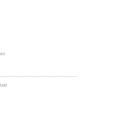
ken
takt