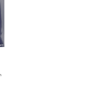
sen
n